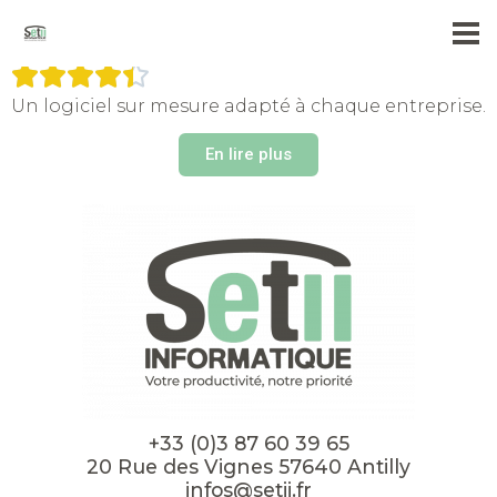
CUDRAZ Vincent
PRESTIGE BOIS MANUFACTURE





Un logiciel sur mesure adapté à chaque entreprise.
En lire plus
+33 (0)3 87 60 39 65
20 Rue des Vignes 57640 Antilly
infos@setii.fr