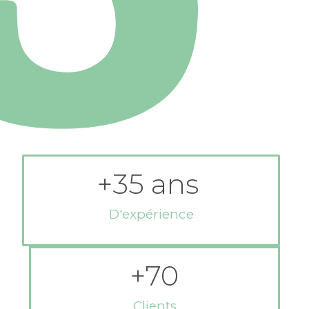
+
35
 ans 
D'expérience
+
70
Clients