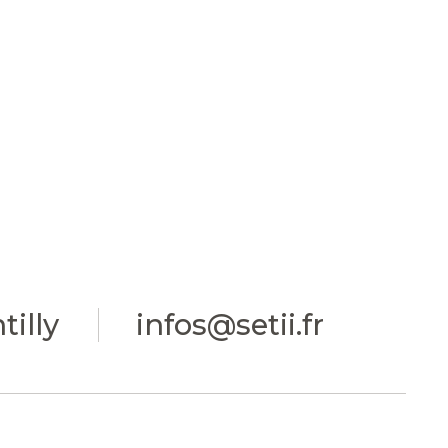
illy
infos@setii.fr